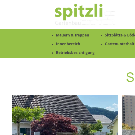
Mauern & Treppen
Mauern & Treppen
Sitzplätze & Böd
Sitzplätze & Böd
Innenbereich
Innenbereich
Gartenunterhalt
Gartenunterhalt
Betriebsbesichtigung
S